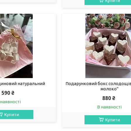
Купити
диновий натуральний
Подарунковий бокс солодощі
молоко"
590 ₴
880 ₴
 наявності
В наявності
Купити
Купити