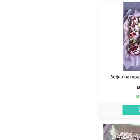
Зефір натура
в
В