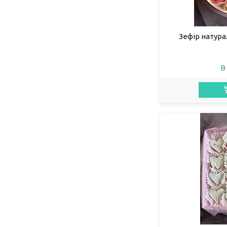
Зефір натура
В