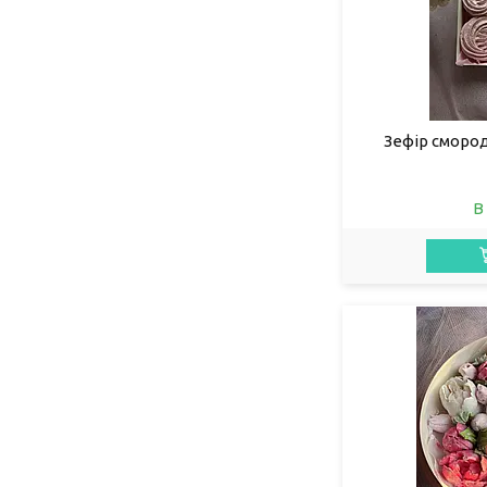
Зефір сморо
В