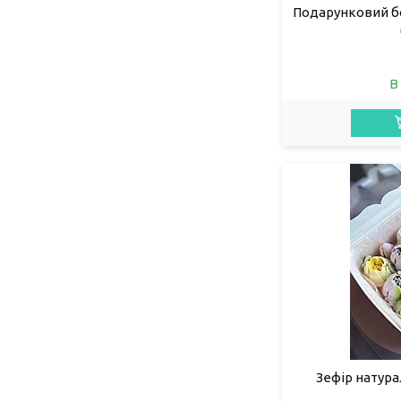
Подарунковий б
В
Зефір натура