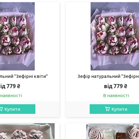
льний "Зефірні квіти"
Зефір натуральний "Зефірні
ід 779 ₴
від 779 ₴
 наявності
В наявності
Купити
Купити