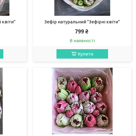
 квіти"
Зефір натуральний "Зефірні квіти"
799 ₴
В наявності
Купити