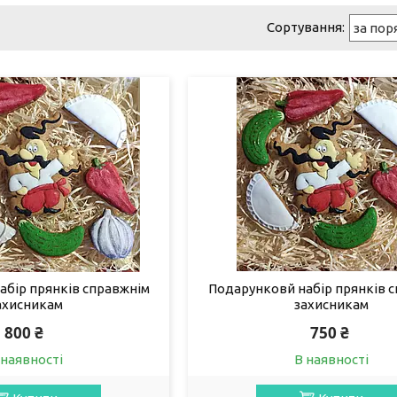
абір прянків справжнім
Подарунковй набір прянків 
ахисникам
захисникам
800 ₴
750 ₴
 наявності
В наявності