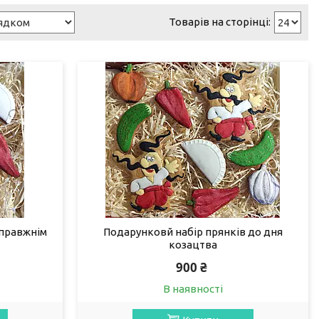
справжнім
Подарунковй набір прянків до дня
козацтва
900 ₴
В наявності