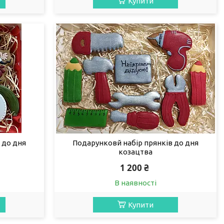
Купити
 до дня
Подарунковй набір прянків до дня
козацтва
1 200 ₴
В наявності
Купити