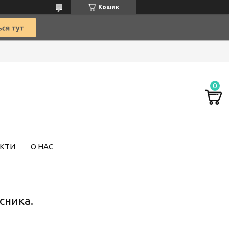
Кошик
КТИ
О НАС
сника.