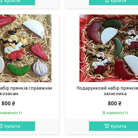
Купити
Купити
абір прянків справжнім
Подарунковй набір прянків
козакам
захисника
800 ₴
800 ₴
 наявності
В наявності
Купити
Купити