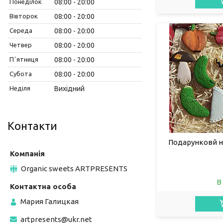
Понеділок
08:00
20:00
Вівторок
08:00
20:00
Середа
08:00
20:00
Четвер
08:00
20:00
Пʼятниця
08:00
20:00
Субота
08:00
20:00
Неділя
Вихідний
Контакти
Подарунковй н
Organic sweets ARTPRESENTS
В
Мария Галицкая
artpresents@ukr.net