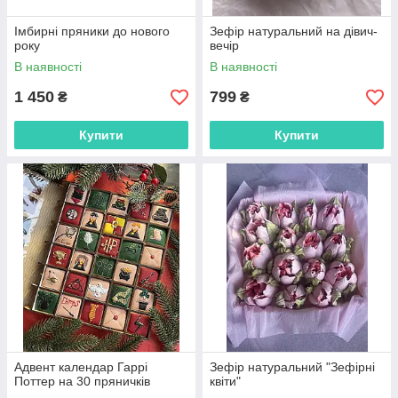
Імбирні пряники до нового
Зефір натуральний на дівич-
року
вечір
В наявності
В наявності
1 450
799
₴
₴
Купити
Купити
Адвент календар Гаррі
Зефір натуральний "Зефірні
Поттер на 30 пряничків
квіти"