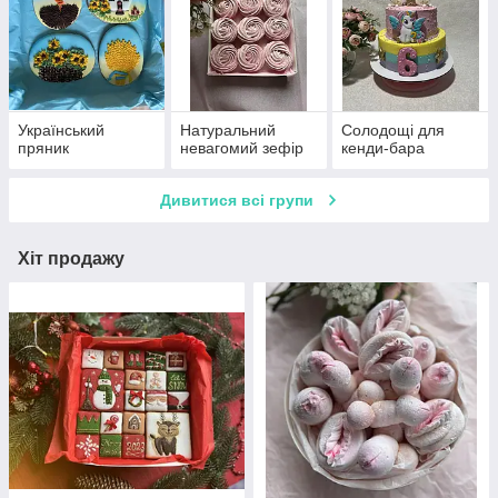
Український
Натуральний
Солодощі для
пряник
невагомий зефір
кенди-бара
Дивитися всі групи
Хіт продажу