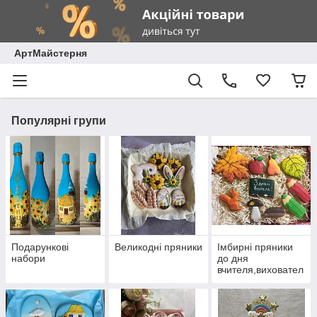
АртМайстерня
Популярні групи
Подарункові
Великодні пряники
Імбирні пряники
набори
до дня
вчителя,виховател
я та до свята осені