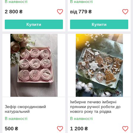
В наявності
В наявності
2 800
779
₴
від
₴
Купити
Купити
Імбирне печиво імбирні
Зефір смородиновий
пряники ручної роботи до
натуральний
нового року та різдва
В наявності
В наявності
500
1 200
₴
₴