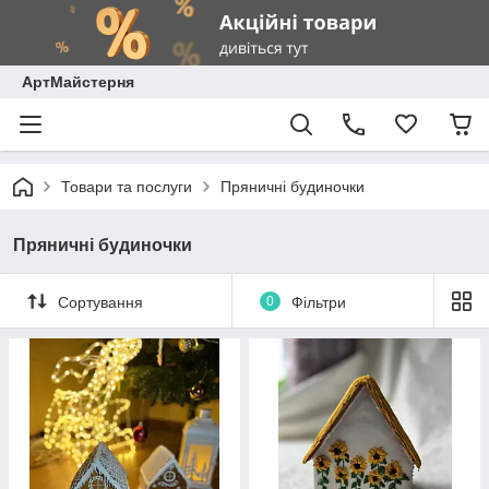
АртМайстерня
Товари та послуги
Пряничні будиночки
Пряничні будиночки
Сортування
0
Фільтри