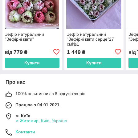
Зефір натуральний
Зефір натуральний
Зефі
"Зефірні квіти"
"Зефірні квіти серце"27
"Зеф
см№1
779
1 449
від
₴
₴
від
Купити
Купити
Про нас
100% позитивних з 6 відгуків за рік
Працює з 04.01.2021
м. Київ
м.Житомир, Київ, Україна
Контакти