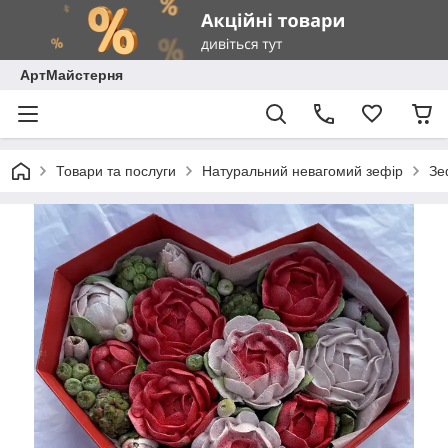
АртМайстерня
Товари та послуги
Натуральний невагомий зефір
Зе