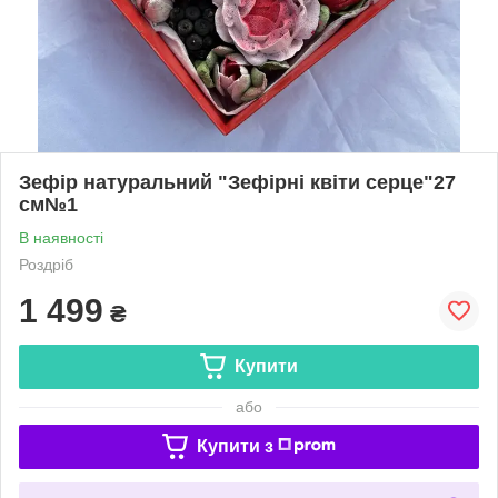
Зефір натуральний "Зефірні квіти серце"27
см№1
В наявності
Роздріб
1 499
₴
Купити
або
Купити з