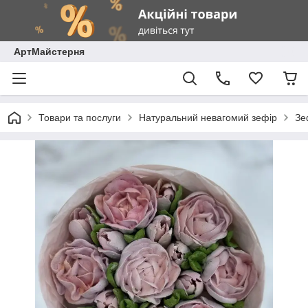
АртМайстерня
Товари та послуги
Натуральний невагомий зефір
Зе