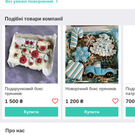
Всі умови повернення
Подібні товари компанії
Подарунковий бокс
Новорічний бокс пряників
Пода
пряників
патр
1 500
1 200
700
₴
₴
Купити
Купити
Про нас