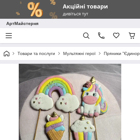
АртМайстерня
Товари та послуги
Мультяжні герої
Пряники "Єдинор