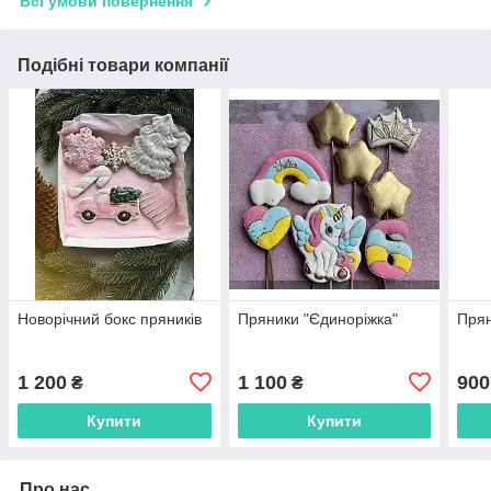
Всі умови повернення
Подібні товари компанії
Новорічний бокс пряників
Пряники "Єдиноріжка"
Прян
1 200
1 100
900
₴
₴
Купити
Купити
Про нас