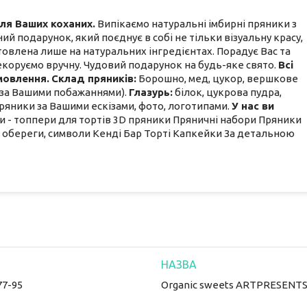
ля Ваших коханих.
Випікаємо натуральні імбирні пряники з
ний подарунок, який поєднує в собі не тільки візуальну красу,
овлена ​​лише на натуральних інгредієнтах. Порадує Вас та
екоруємо вручну. Чудовий подарунок на будь-яке свято.
Всі
мовлення.
Склад пряників:
Борошно, мед, цукор, вершкове
ії за Вашими побажаннями).
Глазурь:
білок, цукрова пудра,
яники за Вашими ескізами, фото, логотипами.
У нас ви
 - топпери для тортів 3D пряники Пряничні набори Пряники
– обереги, символи Кенді Бар Торті Капкейки За детальною
77-95
Organic sweets ARTPRESENT