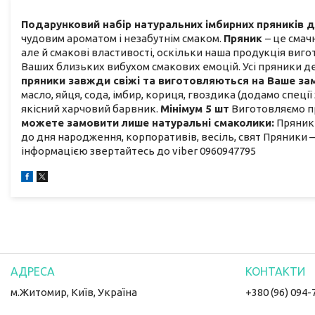
Подарунковий набір натуральних імбирних пряників д
чудовим ароматом і незабутнім смаком.
Пряник
– це смач
але й смакові властивості, оскільки наша продукція вигот
Ваших близьких вибухом смакових емоцій. Усі пряники д
пряники завжди свіжі та виготовляються на Ваше за
масло, яйця, сода, імбир, кориця, гвоздика (додамо спец
якісний харчовий барвник.
Мінімум 5 шт
Виготовляємо пр
можете замовити лише натуральні смаколики:
Пряники
до дня народження, корпоративів, весіль, свят Пряники 
інформацією звертайтесь до viber 0960947795
м.Житомир, Київ, Україна
+380 (96) 094-