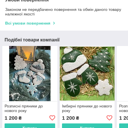
Законом не передбачено повернення та обмін даного товару
належної якості
Всі умови повернення
Подібні товари компанії
Розписні пряники до
Імбирні пряники до нового
Розп
нового року
року
ново
1 200
1 200
1 2
₴
₴
Купити
Купити