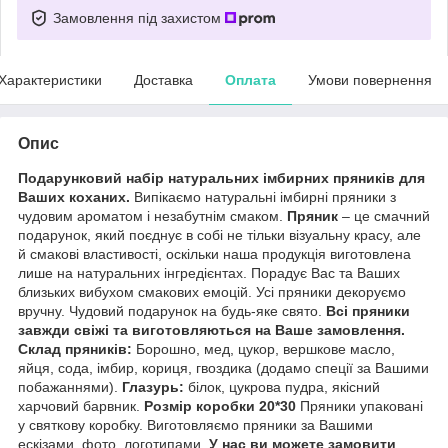
Замовлення під захистом
Характеристики
Доставка
Оплата
Умови повернення
Опис
Подарунковий набір натуральних імбирних пряників для
Ваших коханих.
Випікаємо натуральні імбирні пряники з
чудовим ароматом і незабутнім смаком.
Пряник
– це смачний
подарунок, який поєднує в собі не тільки візуальну красу, але
й смакові властивості, оскільки наша продукція виготовлена ​​
лише на натуральних інгредієнтах. Порадує Вас та Ваших
близьких вибухом смакових емоцій. Усі пряники декоруємо
вручну. Чудовий подарунок на будь-яке свято.
Всі пряники
завжди свіжі та виготовляються на Ваше замовлення.
Склад пряників:
Борошно, мед, цукор, вершкове масло,
яйця, сода, імбир, кориця, гвоздика (додамо спеції за Вашими
побажаннями).
Глазурь:
білок, цукрова пудра, якісний
харчовий барвник.
Розмір коробки 20*30
Пряники упаковані
у святкову коробку. Виготовляємо пряники за Вашими
ескізами, фото, логотипами.
У нас ви можете замовити